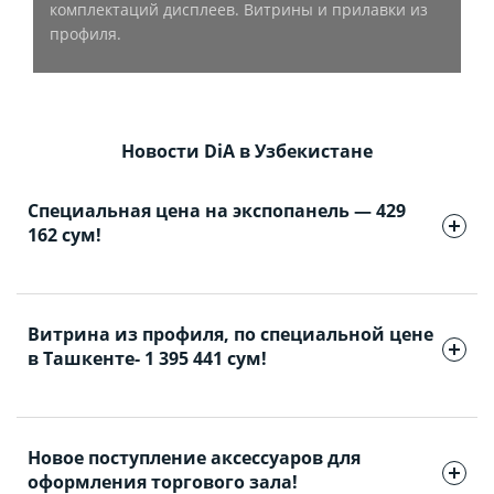
комплектаций дисплеев. Витрины и прилавки из
профиля.
Новости DiA в Узбекистане
Специальная цена на экспопанель — 429
162 сум!
Горизонтальная экспопанель МДФ размером
2400×1200 мм доступна по специальной цене — 429
Витрина из профиля, по специальной цене
162 сум. Также в наличии вертикальные экспопанели
в Ташкенте- 1 395 441 сум!
МДФ и пластиковые панели в белом и сером цветах. В
Ташкенте в наличии широкий выбор комплектующих
для удобной и прив...
Только до 03.08.2026 действует скидка -10% на
витрины и прилавки. Витрины и прилавки уже в
Новое поступление аксессуаров для
наличии в собранном виде и доступны к самовывозу.
оформления торгового зала!
Количество ограниченно ! Обычная цена: 1 641 695